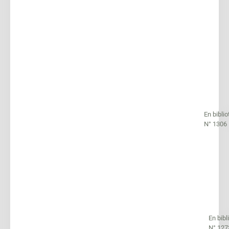
En bibli
N° 1306
En bib
N° 127