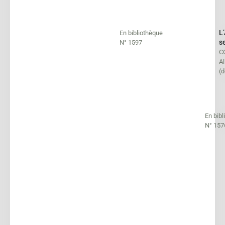
L’
En bibliothèque
s
N° 1597
C
Al
(
En bib
N° 157