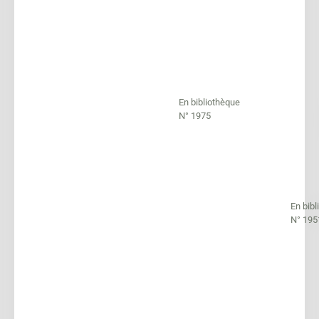
En bibliothèque
N° 1975
En bib
N° 195