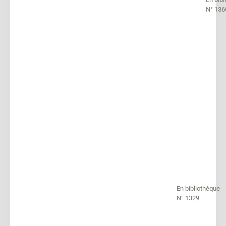
N° 136
En bibliothèque
N° 1329