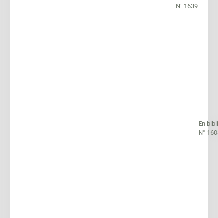
N° 1639
En bib
N° 160