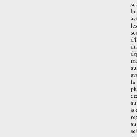
se
bu
av
les
so
d’
du
dé
ma
au
av
la
pl
de
au
so
re
au
se