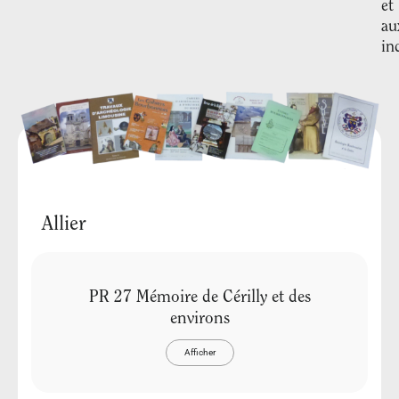
et
au
in
Allier
PR 27 Mémoire de Cérilly et des
environs
Afficher