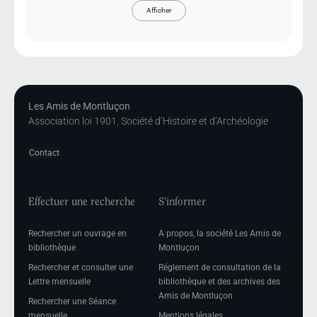
Afficher
Les Amis de Montluçon
Association loi 1901, Société d’Histoire et d’Archéologie
Contact
Effectuer une recherche
S'informer
Rechercher un ouvrage en
A propos, la société Les Amis de
bibliothèque
Montluçon
Rechercher et consulter une
Réglement de consultation de la
Lettre mensuelle
bibliothèque et des archives des
Amis de Montluçon
Rechercher une Séance
mensuelle
Mentions légales