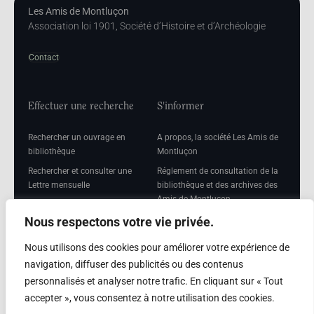
Les Amis de Montluçon
Association loi 1901, Société d’Histoire et d’Archéologie
Contact
Effectuer une recherche
S'informer
Rechercher un ouvrage en
A propos, la société Les Amis de
bibliothèque
Montluçon
Rechercher et consulter une
Réglement de consultation de la
Lettre mensuelle
bibliothèque et des archives des
Amis de Montluçon
Rechercher une Séance
mensuelle
Mentions légales
Nous respectons votre vie privée.
Nous utilisons des cookies pour améliorer votre expérience de
navigation, diffuser des publicités ou des contenus
personnalisés et analyser notre trafic. En cliquant sur « Tout
Adhérer
accepter », vous consentez à notre utilisation des cookies.