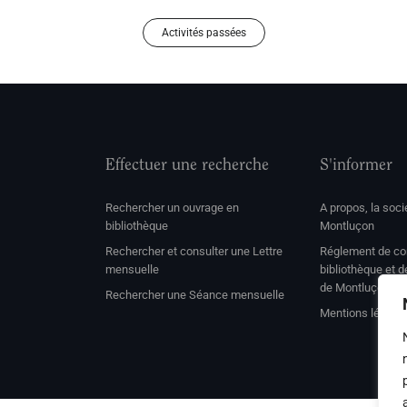
Activités passées
Effectuer une recherche
S'informer
Rechercher un ouvrage en
A propos, la soc
bibliothèque
Montluçon
Rechercher et consulter une Lettre
Réglement de con
mensuelle
bibliothèque et 
de Montluçon
Rechercher une Séance mensuelle
Mentions légale