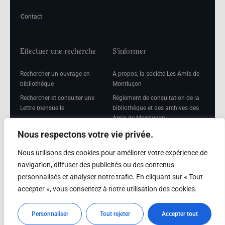
Contact
Effectuer une recherche
S'informer
Rechercher un ouvrage en
A propos, la société Les Amis de
bibliothèque
Montluçon
Rechercher et consulter une
Réglement de consultation de la
Lettre mensuelle
bibliothèque et des archives des
Amis de Montluçon
Rechercher une Séance
mensuelle
Mentions légales
Nous respectons votre vie privée.
Nous utilisons des cookies pour améliorer votre expérience de
navigation, diffuser des publicités ou des contenus
personnalisés et analyser notre trafic. En cliquant sur « Tout
Adhérer
accepter », vous consentez à notre utilisation des cookies.
Adhésion
Personnaliser
Tout rejeter
Accepter tout