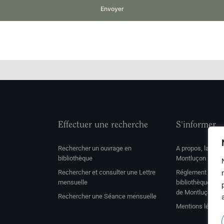
Envoyer
Effectuer une recherche
S'informer
Rechercher un ouvrage en
A propos, la soc
bibliothèque
Montluçon
Rechercher et consulter une Lettre
Réglement de con
mensuelle
bibliothèque et 
de Montluçon
Rechercher une Séance mensuelle
Mentions légale