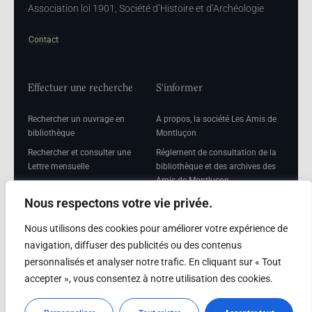
Association loi 1901, Société d’Histoire et d’Archéologie
Contact
Effectuer une recherche
S'informer
Rechercher un ouvrage en
A propos, la société Les Amis de
bibliothèque
Montluçon
Rechercher et consulter une
Réglement de consultation de la
Lettre mensuelle
bibliothèque et des archives des
Amis de Montluçon
Rechercher une Séance
mensuelle
Mentions légales
Nous respectons votre vie privée.
Nous utilisons des cookies pour améliorer votre expérience de
navigation, diffuser des publicités ou des contenus
personnalisés et analyser notre trafic. En cliquant sur « Tout
Adhérer
accepter », vous consentez à notre utilisation des cookies.
Adhésion