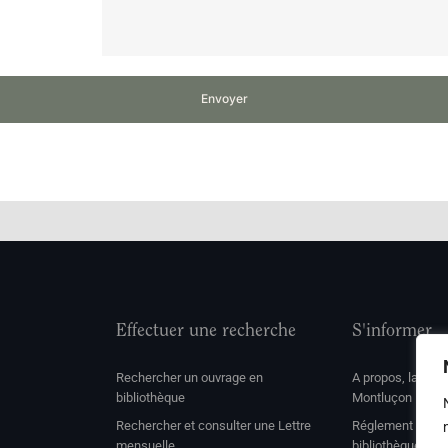
Envoyer
Effectuer une recherche
S'informer
Rechercher un ouvrage en
A propos, la soc
bibliothèque
Montluçon
Rechercher et consulter une Lettre
Réglement de con
mensuelle
bibliothèque et 