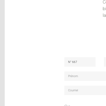
C
b
l