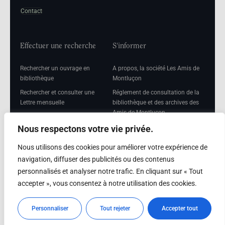
Contact
Effectuer une recherche
S'informer
Rechercher un ouvrage en
A propos, la société Les Amis de
bibliothèque
Montluçon
Rechercher et consulter une
Réglement de consultation de la
Lettre mensuelle
bibliothèque et des archives des
Amis de Montluçon
Rechercher une Séance
mensuelle
Mentions légales
Nous respectons votre vie privée.
Nous utilisons des cookies pour améliorer votre expérience de
navigation, diffuser des publicités ou des contenus
personnalisés et analyser notre trafic. En cliquant sur « Tout
Adhérer
accepter », vous consentez à notre utilisation des cookies.
Adhésion
Personnaliser
Tout rejeter
Accepter tout