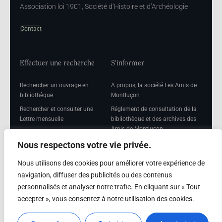
Association loi 1901, Société d’Histoire et d’Archéologie
Contact
Effectuer une recherche
S'informer
Rechercher un ouvrage en
A propos, la société Les Amis de
bibliothèque
Montluçon
Rechercher et consulter une
Réglement de consultation de la
Lettre mensuelle
bibliothèque et des archives des
Amis de Montluçon
Rechercher une Séance
mensuelle
Mentions légales
Nous respectons votre vie privée.
Nous utilisons des cookies pour améliorer votre expérience de
navigation, diffuser des publicités ou des contenus
personnalisés et analyser notre trafic. En cliquant sur « Tout
Adhérer
accepter », vous consentez à notre utilisation des cookies.
Adhésion