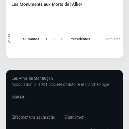
Les Monuments aux Morts de l’Allier
2
/
Suivantes
1
2
3
Précédentes
Dernières
7
Les Amis de Montluçon
Association loi 1901, Société d’Histoire et d’Archéologie
Contact
Effectuer une recherche
S'informer