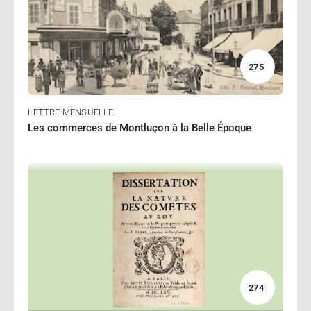
GOURBET Alain
Lire
275
LETTRE MENSUELLE
Les commerces de Montluçon à la Belle Époque
11/2024
POULET André
,
POULET Nicole
Lire
274