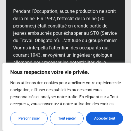
Pendant l’Occupation, aucune production ne sortit
de la mine. Fin 1942, l’effectif de la mine (70
personnes) était constitué en grande partie de
jeunes embauchés pour échapper au STO (Service
du Travail Obligatoire). L’attitude du groupe minier
Worms interpella l’attention des occupants qui,
courant 1943, envoyèrent un ingénieur géologue
allemand pour recenser les potentialités de la
mine. Les Allemands, qui voulaient à tout prix
Nous respectons votre vie privée.
disposer de concentrés de wolfram indispensable
Nous utilisons des cookies pour améliorer votre expérience de
à leur armement, occupèrent militairement les
navigation, diffuser des publicités ou des contenus
lieux. Ce fut un grand soulagement lorsque les
personnalisés et analyser notre trafic. En cliquant sur « Tout
soldats allemands quittèrent la mine pour rejoindre
accepter », vous consentez à notre utilisation des cookies.
leur base à Montluçon, quelques semaines avant
la libération.
Personnaliser
Tout rejeter
Accepter tout
2 – Le Kaolin