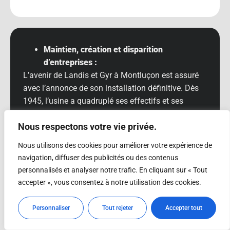
Maintien, création et disparition
d’entreprises :
L’avenir de Landis et Gyr à Montluçon est assuré
avec l’annonce de son installation définitive. Dès
1945, l’usine a quadruplé ses effectifs et ses
productions : forte de 218 salariés, elle produit
Nous respectons votre vie privée.
200 000 compteurs électriques et 50 000
disjoncteurs, portée par la reconstruction et
Nous utilisons des cookies pour améliorer votre expérience de
l’achèvement de l’électrification du pays. EDF en
navigation, diffuser des publicités ou des contenus
absorbe l’essentiel.
personnalisés et analyser notre trafic. En cliquant sur « Tout
accepter », vous consentez à notre utilisation des cookies.
L’année 1947 voit la création de la Chemiserie
Rousseau, dans le quartier des Marais, avec à la
Personnaliser
Tout rejeter
Accepter tout
clef des effectifs qui vont osciller entre 200 et 500
emplois, essentiellement féminins. C’est le début