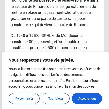
municipalité qui possède une réserve foncière dans
le secteur de Rimard, où elle songe notamment de
mettre en place un lotissement, choisit de céder
gratuitement une partie de ces terrains pour
construire ce qui deviendra la cité de Rimard.
De 1948 à 1959, l’OPHLM de Montluçon a
construit 400 logements, effort louable mais
insuffisant puisque 2 500 demandes sont en
attente à l’office. D’autres projets en liens avec la
Nous respectons votre vie privée.
politique nationale sont heureusement en cours
dès l’année 1956.
Nous utilisons des cookies pour améliorer votre expérience de
navigation, diffuser des publicités ou des contenus
personnalisés et analyser notre trafic. En cliquant sur « Tout
accepter », vous consentez à notre utilisation des cookies.
II – L’âge d’or de la construction HLM (1960-
1971)
Personnaliser
Tout rejeter
Accepter tout
1 – La rénovation des quartiers ouvriers de la