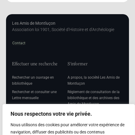
Les Amis de Montluçon
Association loi 1901, Société d’Histoire et d’Archéologie
Contact
Effectuer une recherche
S'informer
Rechercher un ouvrage en
A propos, la société Les Amis de
bibliothèque
Montluçon
Rechercher et consulter une
Réglement de consultation de la
Lettre mensuelle
bibliothèque et des archives des
Amis de Montluçon
Rechercher une Séance
mensuelle
Mentions légales
Nous respectons votre vie privée.
Nous utilisons des cookies pour améliorer votre expérience de
navigation, diffuser des publicités ou des contenus