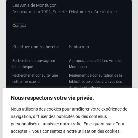
Les Amis de Montluçon
Association loi 1901, Société d’Histoire et d’Archéologie
Contact
Effectuer une recherche
S'informer
Rechercher un ouvrage en
A propos, la société Les Amis de
bibliothèque
Montluçon
Rechercher et consulter une
Réglement de consultation de la
Lettre mensuelle
bibliothèque et des archives des
Amis de Montluçon
Rechercher une Séance
mensuelle
Mentions légales
Nous respectons votre vie privée.
Nous utilisons des cookies pour améliorer votre expérience de
navigation, diffuser des publicités ou des contenus
personnalisés et analyser notre trafic. En cliquant sur « Tout
Adhérer
accepter », vous consentez à notre utilisation des cookies.