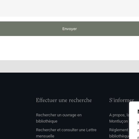
Envoyer
Effectuer une recherche
S'informer
Rechercher un ouvrage en
A propos, la soc
bibliothèque
Montluçon
Rechercher et consulter une Lettre
Réglement de con
mensuelle
bibliothèque et 