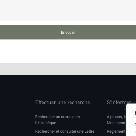
Envoyer
Effectuer une recherche
S'informer
Rechercher un ouvrage en
A propos, la soc
bibliothèque
Montluçon
Rechercher et consulter une Lettre
Réglement de con