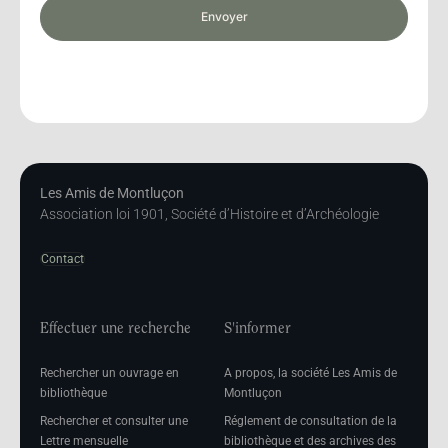
Envoyer
Les Amis de Montluçon
Association loi 1901, Société d’Histoire et d’Archéologie
Contact
Effectuer une recherche
S'informer
Rechercher un ouvrage en
A propos, la société Les Amis de
bibliothèque
Montluçon
Rechercher et consulter une
Réglement de consultation de la
Lettre mensuelle
bibliothèque et des archives des