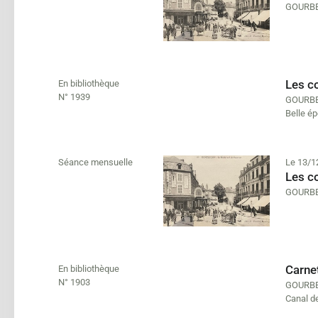
GOURBE
Les c
En bibliothèque
N° 1939
GOURBE
Belle é
Séance mensuelle
Le 13/1
Les c
GOURBE
Carnet
En bibliothèque
N° 1903
GOURBE
Canal d