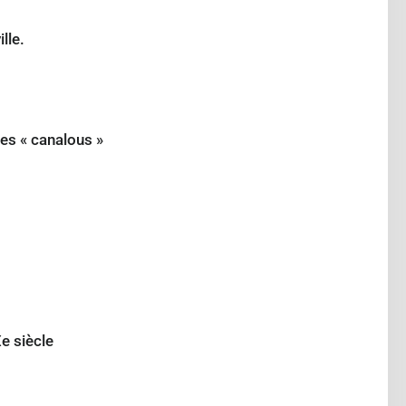
lle.
les « canalous »
e siècle