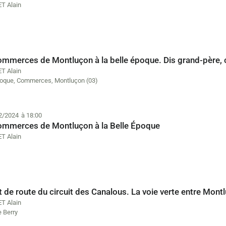
T Alain
ommerces de Montluçon à la belle époque. Dis grand-père, 
T Alain
poque
,
Commerces
,
Montluçon (03)
2/2024
à 18:00
ommerces de Montluçon à la Belle Époque
T Alain
 de route du circuit des Canalous. La voie verte entre Montl
T Alain
e Berry