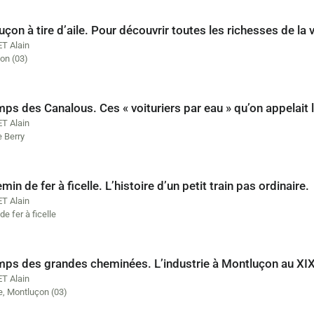
çon à tire d’aile. Pour découvrir toutes les richesses de la vi
T Alain
on (03)
ps des Canalous. Ces « voituriers par eau » qu’on appelait 
T Alain
e Berry
min de fer à ficelle. L’histoire d’un petit train pas ordinaire.
T Alain
e fer à ficelle
mps des grandes cheminées. L’industrie à Montluçon au XIX
T Alain
e
,
Montluçon (03)