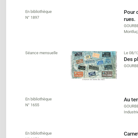
Pour d
En bibliothèque
N° 1897
rues.
GOURBE
Montluç
Séance mensuelle
Le 08/1
Des p
GOURBE
Au te
En bibliothèque
N° 1655
GOURBE
Industri
Carnet
En bibliothèque