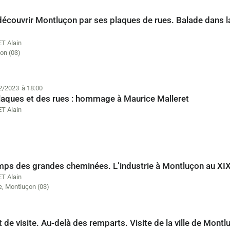
écouvrir Montluçon par ses plaques de rues. Balade dans la 
T Alain
on (03)
2/2023
à 18:00
laques et des rues : hommage à Maurice Malleret
T Alain
mps des grandes cheminées. L’industrie à Montluçon au XIX
T Alain
e
,
Montluçon (03)
 de visite. Au-delà des remparts. Visite de la ville de Montl