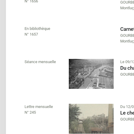
N° 1656
GOURBE
Montluç
Carnet
En bibliothèque
N° 1657
GOURBE
Montluç
Séance mensuelle
Le 09/1
Du ch
GOURBE
Lettre mensuelle
Du 12/0
Le che
N° 245
GOURBE