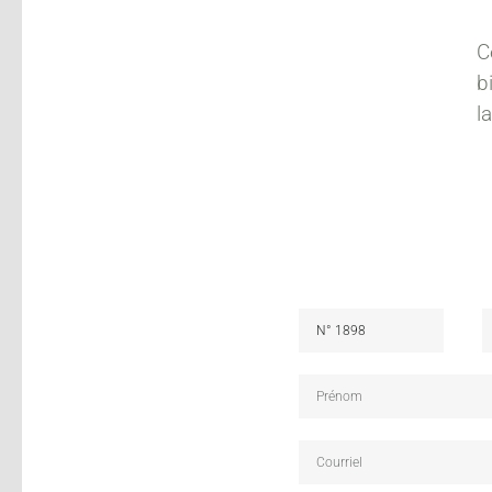
C
b
l