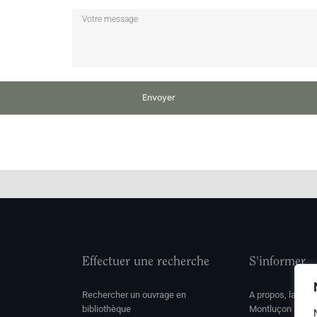
Envoyer
Effectuer une recherche
S'informer
Rechercher un ouvrage en
A propos, la soc
bibliothèque
Montluçon