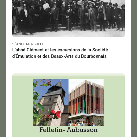
SÉANCE MENSUELLE
L’abbé Clément et les excursions de la Société
d’Émulation et des Beaux-Arts du Bourbonnais
JAMES Monique
,
LAROCHE Virginie
,
PETIT Aurore
Le 05/05/2024
à 07:00
Lire