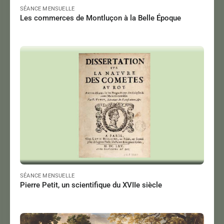
SÉANCE MENSUELLE
Les commerces de Montluçon à la Belle Époque
POULET André
,
POULET Nicole
Le 15/11/2024
à 18:00
Lire
SÉANCE MENSUELLE
Pierre Petit, un scientifique du XVIIe siècle
THIVOLLE Guennola