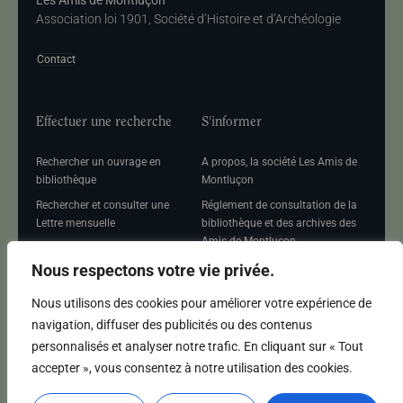
Les Amis de Montluçon
Association loi 1901, Société d’Histoire et d’Archéologie
Contact
Effectuer une recherche
S'informer
Rechercher un ouvrage en
A propos, la société Les Amis de
bibliothèque
Montluçon
Rechercher et consulter une
Réglement de consultation de la
Lettre mensuelle
bibliothèque et des archives des
Amis de Montluçon
Rechercher une Séance
mensuelle
Mentions légales
Nous respectons votre vie privée.
Nous utilisons des cookies pour améliorer votre expérience de
navigation, diffuser des publicités ou des contenus
personnalisés et analyser notre trafic. En cliquant sur « Tout
Adhérer
accepter », vous consentez à notre utilisation des cookies.
Adhésion