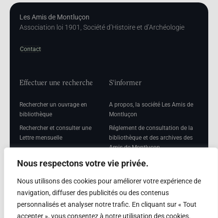
Les Amis de Montluçon
Association loi 1901, Société d’Histoire et d’Archéologie
Contact
Effectuer une recherche
S'informer
Rechercher un ouvrage en
A propos, la société Les Amis de
bibliothèque
Montluçon
Rechercher et consulter une
Réglement de consultation de la
Lettre mensuelle
bibliothèque et des archives des
Amis de Montluçon
Rechercher une Séance
mensuelle
Mentions légales
Nous respectons votre vie privée.
Nous utilisons des cookies pour améliorer votre expérience de
navigation, diffuser des publicités ou des contenus
personnalisés et analyser notre trafic. En cliquant sur « Tout
Adhérer
accepter », vous consentez à notre utilisation des cookies.