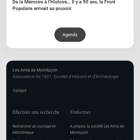
De la Mémoire à l’Histoire… Il y a 90 ans, le Front
Populaire arrivait au pouvoir.
Agenda
Les Amis de Montluçon
Association loi 1901, Société d’Histoire et d’Archéologie
Contact
Effectuer une recherche
S'informer
Rechercher un ouvrage en
A propos, la société Les Amis de
bibliothèque
Montluçon