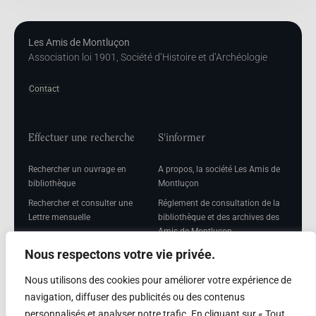
Les Amis de Montluçon
Association loi 1901, Société d’Histoire et d’Archéologie
Contact
Effectuer une recherche
S'informer
Rechercher un ouvrage en
A propos, la société Les Amis de
bibliothèque
Montluçon
Rechercher et consulter une
Réglement de consultation de la
Lettre mensuelle
bibliothèque et des archives des
Amis de Montluçon
Rechercher une Séance
mensuelle
Mentions légales
Nous respectons votre vie privée.
Nous utilisons des cookies pour améliorer votre expérience de
navigation, diffuser des publicités ou des contenus
personnalisés et analyser notre trafic. En cliquant sur « Tout