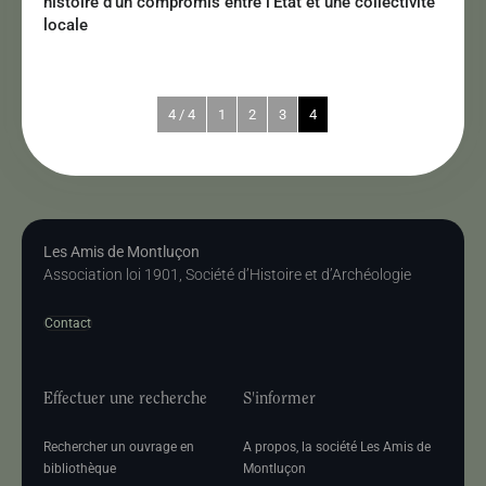
histoire d’un compromis entre l’État et une collectivité
locale
4 / 4
1
2
3
4
Les Amis de Montluçon
Association loi 1901, Société d’Histoire et d’Archéologie
Contact
Effectuer une recherche
S'informer
Rechercher un ouvrage en
A propos, la société Les Amis de
bibliothèque
Montluçon