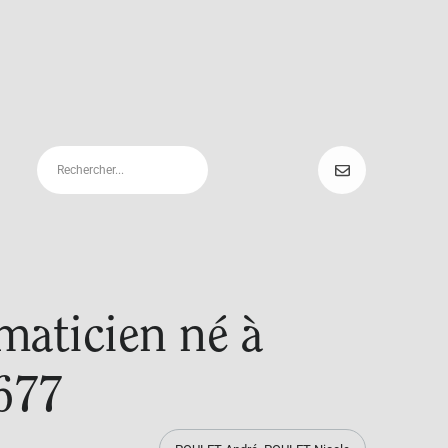
maticien né à
677