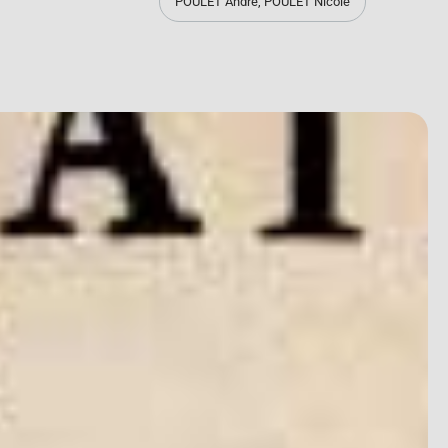
POULET André
,
POULET Nicole