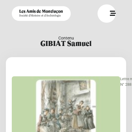
Les Amis de Montluçon
Société d'Histoire et d'Archéologie
Contenu
GIBIAT Samuel
Lettre 
N° 288