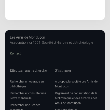
Les Amis de Montluçon
Association loi 1901, Société d’Histoire et d’Archéologie
Contact
Effectuer une recherche
S'informer
Rechercher un ouvrage en
A propos, la société Les Amis de
bibliothèque
Montluçon
Rechercher et consulter une
Réglement de consultation de la
Lettre mensuelle
bibliothèque et des archives des
Amis de Montluçon
Rechercher une Séance