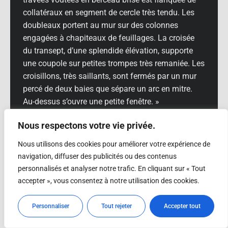
collatéraux en segment de cercle très tendu. Les
doubleaux portent au mur sur des colonnes
engagées à chapiteaux de feuillages. La croisée
du transept, d’une splendide élévation, supporte
une coupole sur petites trompes très remaniée. Les
croisillons, très saillants, sont fermés par un mur
percé de deux baies que sépare un arc en mitre.
Au-dessus s’ouvre une petite fenêtre. »
Le chœur à courte travée droite s’achève par une
Nous respectons votre vie privée.
abside en hémicycle accompagnée d’un
Nous utilisons des cookies pour améliorer votre expérience de
déambulatoire qui dessert trois chapelles
navigation, diffuser des publicités ou des contenus
rayonnantes éclairées par des fenêtres à
personnalisés et analyser notre trafic. En cliquant sur « Tout
colonnettes. Les chapiteaux y sont pour la plupart
accepter », vous consentez à notre utilisation des cookies.
simplement épannelés. Quelques-uns ont reçu un
décor de feuillage ou de petits personnages assez
Personnaliser
Tout rejeter
Accepter tout
frustres. On admirera par contre le magnifique
chapiteau d’un pilier au côté droit du chœur, à