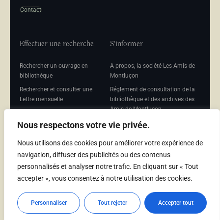
Contact
Effectuer une recherche
S'informer
Rechercher un ouvrage en
A propos, la société Les Amis de
bibliothèque
Montluçon
Rechercher et consulter une
Réglement de consultation de la
Lettre mensuelle
bibliothèque et des archives des
Amis de Montluçon
Rechercher une Séance
mensuelle
Mentions légales
Nous respectons votre vie privée.
Nous utilisons des cookies pour améliorer votre expérience de
navigation, diffuser des publicités ou des contenus
personnalisés et analyser notre trafic. En cliquant sur « Tout
Adhérer
accepter », vous consentez à notre utilisation des cookies.
Adhésion
Personnaliser
Tout rejeter
Accepter tout