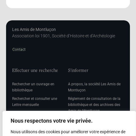
Les Amis de Montluçon
Association loi 1901, Société d’Histoire et d’Archéologie
Contact
Effectuer une recherche
S'informer
Rechercher un ouvrage en
A propos, la société Les Amis de
bibliothèque
Montluçon
Rechercher et consulter une
Réglement de consultation de la
Lettre mensuelle
bibliothèque et des archives des
Amis de Montluçon
Rechercher une Séance
mensuelle
Mentions légales
Nous respectons votre vie privée.
Nous utilisons des cookies pour améliorer votre expérience de