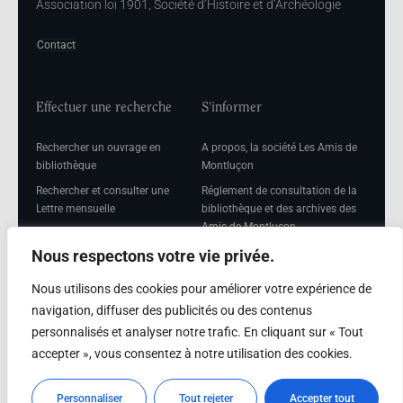
Association loi 1901, Société d’Histoire et d’Archéologie
Contact
Effectuer une recherche
S'informer
Rechercher un ouvrage en
A propos, la société Les Amis de
bibliothèque
Montluçon
Rechercher et consulter une
Réglement de consultation de la
Lettre mensuelle
bibliothèque et des archives des
Amis de Montluçon
Rechercher une Séance
mensuelle
Mentions légales
Nous respectons votre vie privée.
Nous utilisons des cookies pour améliorer votre expérience de
navigation, diffuser des publicités ou des contenus
personnalisés et analyser notre trafic. En cliquant sur « Tout
Adhérer
accepter », vous consentez à notre utilisation des cookies.
Adhésion
Personnaliser
Tout rejeter
Accepter tout