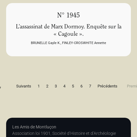
N° 1945
L’assassinat de Marx Dormoy. Enquête sur la
« Cagoule ».
BRUNELLE Gayle K.
,
FINLEY-CROSWHITE Annette
Suivants
1
2
3
4
5
6
7
Précédents
Premi
7
Les Amis de Montluçon
Association loi 1901, Société d’Histoire et d’Archéologie