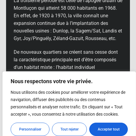
La troisième période est celle de l’apogée urbain de
Montluçon qui atteint 58 000 habitants en 1968.
En effet, de 1920 à 1970, la ville connaît une
expansion continue due à l’implantation des
nouvelles usines : Dunlop, la Sagem/Sat, Landis et
Gyr, Joy/Pinguély, Zéland-Gazuit, Rousseau, etc.
De nouveaux quartiers se créent sans cesse dont
la caractéristique principale est d’être composés
d’un habitat mixte : l’habitat individuel
pavillonnaire et l’habitat collectif qui, face à la
Nous respectons votre vie privée.
crise du logement de l’après-guerre, culminera avec
la construction de grands ensembles d’habitation :
Nous utilisons des cookies pour améliorer votre expérience de
Pierre Leroux, Bien-Assis, Fontbouillant, mais aussi
navigation, diffuser des publicités ou des contenus
la rénovation de la Ville-Gozet qui s’édifie en lieu et
personnalisés et analyser notre trafic. En cliquant sur « Tout
place du vieux quartier de Brevelle, et apparaît
accepter », vous consentez à notre utilisation des cookies.
comme un « modèle réduit » des villes nouvelles
de la région parisienne de cette époque : barres,
Personnaliser
Tout rejeter
Accepter tout
tours, dalles, commerce etc.