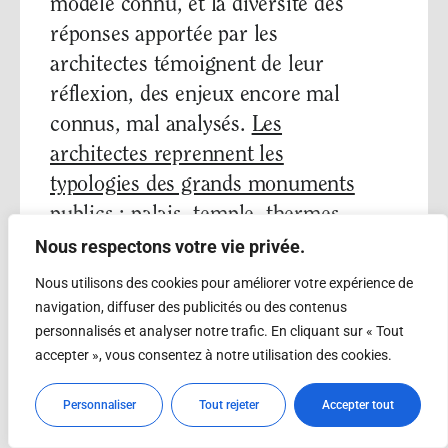
modèle connu, et la diversité des
réponses apportée par les
architectes témoignent de leur
réflexion, des enjeux encore mal
connus, mal analysés.
Les
architectes reprennent les
typologies des grands monuments
publics
: palais, temple, thermes,
basilique, monastère, halle …
Nous respectons votre vie privée.
Toutes une série de types
Nous utilisons des cookies pour améliorer votre expérience de
architecturaux historiques furent
navigation, diffuser des publicités ou des contenus
personnalisés et analyser notre trafic. En cliquant sur « Tout
sollicités, chaque nation ayant sa
accepter », vous consentez à notre utilisation des cookies.
préférence. Les solutions
stylistiques furent extrêmement
Personnaliser
Tout rejeter
Accepter tout
variées en cette pleine période de