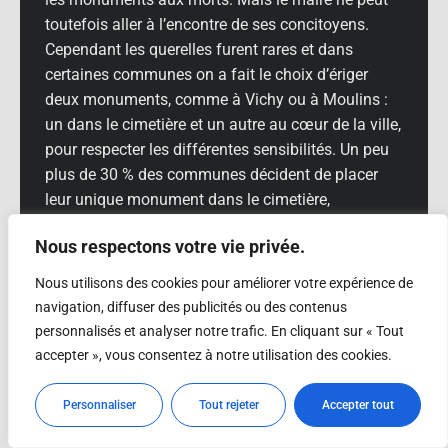
toutefois aller à l’encontre de ses concitoyens.
Cependant les querelles furent rares et dans
certaines communes on a fait le choix d’ériger
deux monuments, comme à Vichy ou à Moulins :
un dans le cimetière et un autre au cœur de la ville,
pour respecter les différentes sensibilités. Un peu
plus de 30 % des communes décident de placer
leur unique monument dans le cimetière,
emplacement jugé propice au recueillement ; c’est
Nous respectons votre vie privée.
le cas à Prémilhat et à Saint-Genest. À Teillet-
Argenty, le monument se trouve hors du cimetière,
Nous utilisons des cookies pour améliorer votre expérience de
et cependant il porte une croix.
navigation, diffuser des publicités ou des contenus
personnalisés et analyser notre trafic. En cliquant sur « Tout
Les monuments sont généralement implantés
accepter », vous consentez à notre utilisation des cookies.
dans un espace public, ou sur un terrain
appartenant à la commune : la place de l’église ou
Personnaliser
Tout rejeter
Accepter tout
de la mairie, ou une autre place du village, ou à
proximité d’une école ; en tous cas sur un espace