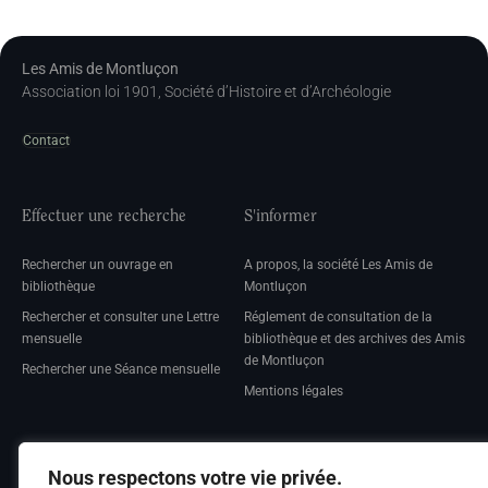
Les Amis de Montluçon
Association loi 1901, Société d’Histoire et d’Archéologie
Contact
Effectuer une recherche
S'informer
Rechercher un ouvrage en
A propos, la société Les Amis de
bibliothèque
Montluçon
Rechercher et consulter une Lettre
Réglement de consultation de la
mensuelle
bibliothèque et des archives des Amis
de Montluçon
Rechercher une Séance mensuelle
Mentions légales
Nous respectons votre vie privée.