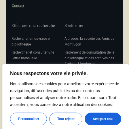
Contact
Effectuer une recherche
S'informer
Rechercher un ouvrage en
A propos, la société Les Amis de
bibliothèque
Montluçon
Rechercher et consulter une
Réglement de consultation de la
Lettre mensuelle
bibliothèque et des archives des
Amis de Montluçon
Rechercher une Séance
mensuelle
Mentions légales
Nous respectons votre vie privée.
Nous utilisons des cookies pour améliorer votre expérience de
navigation, diffuser des publicités ou des contenus
personnalisés et analyser notre trafic. En cliquant sur « Tout
Adhérer
accepter », vous consentez à notre utilisation des cookies.
Adhésion
Personnaliser
Tout rejeter
Accepter tout