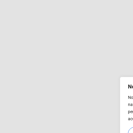
No
No
na
pe
ac