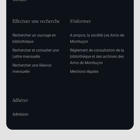
Effectuer une recherche
S'informer
Rechercher un ouvrage en
A propos, la société Les Amis de
bibliothèque
Montluçon
Rechercher et consulter une
Réglement de consultation de la
Lettre mensuelle
bibliothèque et des archives des
Amis de Montluçon
Rechercher une Séance
mensuelle
Mentions légales
Adhérer
Adhésion