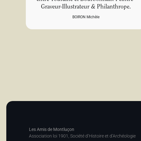
Graveur-Illustrateur & Philanthrope.
BOIRON Michèle
Les Amis de Montluçon
Association loi 1901, Société d’Histoire et d’Archéologie