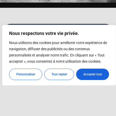
Pour en savoir plus
Nous respectons votre vie privée.
Bibliographie
Nous utilisons des cookies pour améliorer votre expérience de
navigation, diffuser des publicités ou des contenus
personnalisés et analyser notre trafic. En cliquant sur « Tout
accepter », vous consentez à notre utilisation des cookies.
LECESNE CHRISTIAN, PILLE Jean-Pierre,
Avord, 100 ans d’images
Personnaliser
Tout rejeter
Accepter tout
LECESNE CHRISTIAN, PILLE Jean-Pierre,
Avord, 100 ans d’aviation