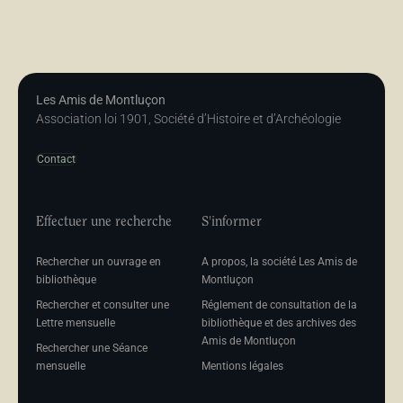
Les Amis de Montluçon
Association loi 1901, Société d’Histoire et d’Archéologie
Contact
Effectuer une recherche
S'informer
Rechercher un ouvrage en
A propos, la société Les Amis de
bibliothèque
Montluçon
Rechercher et consulter une
Réglement de consultation de la
Lettre mensuelle
bibliothèque et des archives des
Amis de Montluçon
Rechercher une Séance
mensuelle
Mentions légales