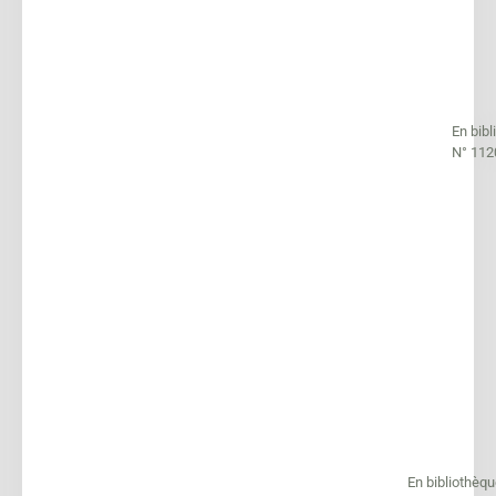
En bib
N° 112
En bibliothèq