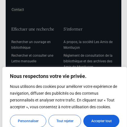
Contact
Effectuer une recherche
S'informer
Rechercher un ouvrage en
A propos, la société Les Amis de
bibliothèque
Montluçon
Rechercher et consulter une
Réglement de consultation de la
Lettre mensuelle
bibliothèque et des archives des
Amis de Montluçon
Rechercher une Séance
mensuelle
Mentions légales
Nous respectons votre vie privée.
Nous utilisons des cookies pour améliorer votre expérience de
navigation, diffuser des publicités ou des contenus
personnalisés et analyser notre trafic. En cliquant sur « Tout
Adhérer
accepter », vous consentez à notre utilisation des cookies.
Adhésion
Personnaliser
Tout rejeter
Accepter tout