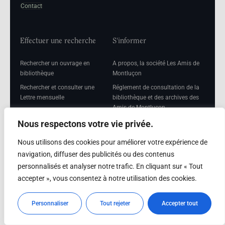
Contact
Effectuer une recherche
S'informer
Rechercher un ouvrage en
A propos, la société Les Amis de
bibliothèque
Montluçon
Rechercher et consulter une
Réglement de consultation de la
Lettre mensuelle
bibliothèque et des archives des
Amis de Montluçon
Rechercher une Séance
mensuelle
Mentions légales
Nous respectons votre vie privée.
Nous utilisons des cookies pour améliorer votre expérience de
navigation, diffuser des publicités ou des contenus
personnalisés et analyser notre trafic. En cliquant sur « Tout
Adhérer
accepter », vous consentez à notre utilisation des cookies.
Adhésion
Personnaliser
Tout rejeter
Accepter tout