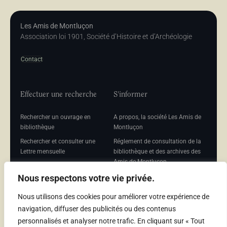
Les Amis de Montluçon
Association loi 1901, Société d’Histoire et d’Archéologie
Contact
Effectuer une recherche
S'informer
Rechercher un ouvrage en
A propos, la société Les Amis de
bibliothèque
Montluçon
Rechercher et consulter une
Réglement de consultation de la
Lettre mensuelle
bibliothèque et des archives des
Amis de Montluçon
Rechercher une Séance
mensuelle
Mentions légales
Nous respectons votre vie privée.
Nous utilisons des cookies pour améliorer votre expérience de
navigation, diffuser des publicités ou des contenus
personnalisés et analyser notre trafic. En cliquant sur « Tout
Adhérer