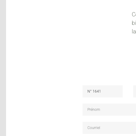
C
b
l