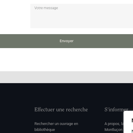
Envoyer
Effectuer une recherche
S'informer
Rechercher un ouvrage en
A propos, la soc
bibliothèque
Montluçon