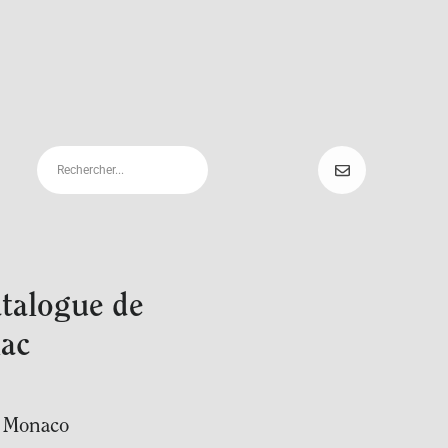
atalogue de
lac
e Monaco