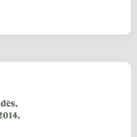
adès,
2014,