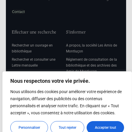
Contact
Effectuer une recherche
S'informer
Rechercher un ouvrage en
A propos, la société Les Amis de
bibliothèque
Montluçon
Rechercher et consulter une
Réglement de consultation de la
Lettre mensuelle
bibliothèque et des archives des
Amis de Montluçon
Rechercher une Séance
mensuelle
Mentions légales
Nous respectons votre vie privée.
Nous utilisons des cookies pour améliorer votre expérience de
navigation, diffuser des publicités ou des contenus
personnalisés et analyser notre trafic. En cliquant sur « Tout
Adhérer
accepter », vous consentez à notre utilisation des cookies.
Adhésion
Personnaliser
Tout rejeter
Accepter tout