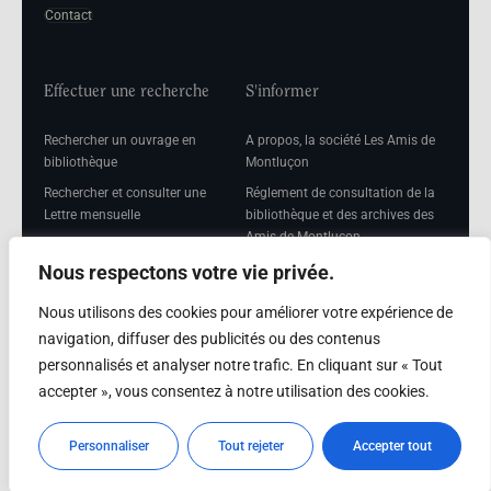
Contact
Effectuer une recherche
S'informer
Rechercher un ouvrage en
A propos, la société Les Amis de
bibliothèque
Montluçon
Rechercher et consulter une
Réglement de consultation de la
Lettre mensuelle
bibliothèque et des archives des
Amis de Montluçon
Rechercher une Séance
mensuelle
Mentions légales
Nous respectons votre vie privée.
Nous utilisons des cookies pour améliorer votre expérience de
navigation, diffuser des publicités ou des contenus
personnalisés et analyser notre trafic. En cliquant sur « Tout
Adhérer
accepter », vous consentez à notre utilisation des cookies.
Adhésion
Personnaliser
Tout rejeter
Accepter tout