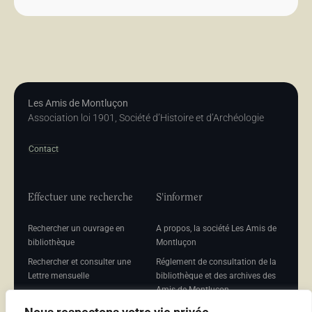
Les Amis de Montluçon
Association loi 1901, Société d’Histoire et d’Archéologie
Contact
Effectuer une recherche
S'informer
Rechercher un ouvrage en
A propos, la société Les Amis de
bibliothèque
Montluçon
Rechercher et consulter une
Réglement de consultation de la
Lettre mensuelle
bibliothèque et des archives des
Amis de Montluçon
Rechercher une Séance
mensuelle
Mentions légales